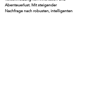
Abenteuerlust. Mit steigender 
Nachfrage nach robusten, intelligenten 
und benutzerfreundlichen Geräten wird 
dieser Markt weiterhin eine wichtige 
Rolle im Bereich der digitalen 
Bildgebung spielen. Hersteller, die auf 
Qualität, Anpassungsfähigkeit und 
Technologie setzen, werden hier 
langfristig profitieren.
0
2
12
Kommentar verfassen...
Aktuell
Adrian Anderson
28. Juli