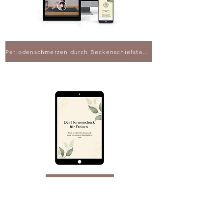
Periodenschmerzen durch Beckenschiefstand
Hormoncheck